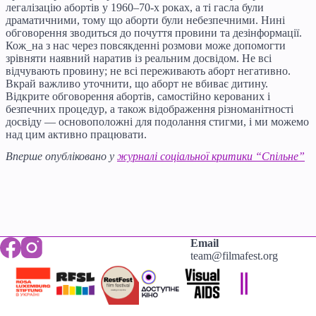
легалізацію абортів у 1960–70-х роках, а ті гасла були
драматичними, тому що аборти були небезпечними. Нині
обговорення зводиться до почуття провини та дезінформації.
Кож_на з нас через повсякденні розмови може допомогти
зрівняти наявний наратив із реальним досвідом. Не всі
відчувають провину; не всі переживають аборт негативно.
Вкрай важливо уточнити, що аборт не вбиває дитину.
Відкрите обговорення абортів, самостійно керованих і
безпечних процедур, а також відображення різноманітності
досвіду — основоположні для подолання стигми, і ми можемо
над цим активно працювати.
Вперше опубліковано у
журналі соціальної критики “Спільне”
Email
team@filmafest.org