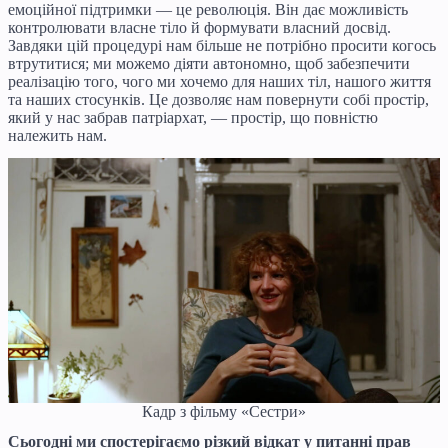
емоційної підтримки — це революція. Він дає можливість
контролювати власне тіло й формувати власний досвід.
Завдяки цій процедурі нам більше не потрібно просити когось
втрутитися; ми можемо діяти автономно, щоб забезпечити
реалізацію того, чого ми хочемо для наших тіл, нашого життя
та наших стосунків. Це дозволяє нам повернути собі простір,
який у нас забрав патріархат, — простір, що повністю
належить нам.
Кадр з фільму «Сестри»
Сьогодні ми спостерігаємо різкий відкат у питанні прав