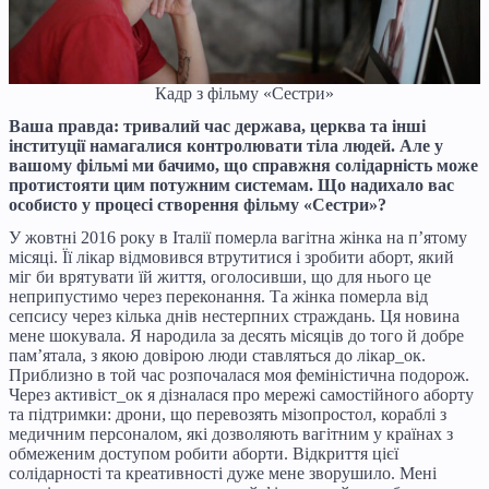
Кадр з фільму «Сестри»
Ваша правда: тривалий час держава, церква та інші
інституції намагалися контролювати тіла людей. Але у
вашому фільмі ми бачимо, що справжня солідарність може
протистояти цим потужним системам. Що надихало вас
особисто у процесі створення фільму «Сестри»?
У жовтні 2016 року в Італії померла вагітна жінка на п’ятому
місяці. Її лікар відмовився втрутитися і зробити аборт, який
міг би врятувати їй життя, оголосивши, що для нього це
неприпустимо через переконання. Та жінка померла від
сепсису через кілька днів нестерпних страждань. Ця новина
мене шокувала. Я народила за десять місяців до того й добре
пам’ятала, з якою довірою люди ставляться до лікар_ок.
Приблизно в той час розпочалася моя феміністична подорож.
Через активіст_ок я дізналася про мережі самостійного аборту
та підтримки: дрони, що перевозять мізопростол, кораблі з
медичним персоналом, які дозволяють вагітним у країнах з
обмеженим доступом робити аборти. Відкриття цієї
солідарності та креативності дуже мене зворушило. Мені