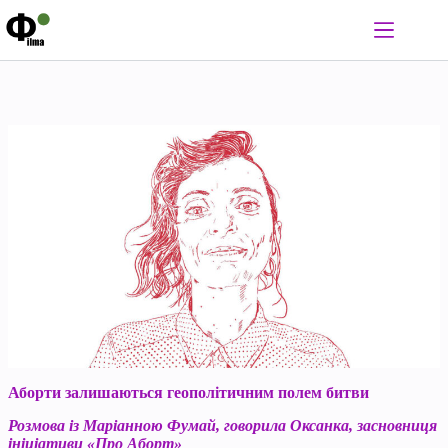
Перейти
до
вмісту
Аборти залишаються геополітичним полем битви
Розмова із Маріанною Фумай, говорила Оксанка, засновниця
ініціативи «Про Аборт»