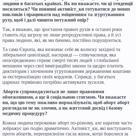
людини в багатьох країнах. Як ви вважаєте, чи ці тенденції
посиляться? Чи повинні активіст_ки готуватися до нових
викликів і працювати над зміцненням та згуртуванням
руху, щоб і далі чинити потужний опір?
Так, я вважаю, що зростання правих рухів в останні роки
ставить під загрозу не лише репродуктивні права, а й усі
права людини, які, як ми бачимо, постійно порушуються.
Та сама Європа, яка визначає себе як колиску західної та
ліберальної цивілізації, насправді — співучасниця, яка
опосередковано сприяє смерті тисяч людей з глобальної
меншини через свої імміграційні закони та щедро платить
диктаторам і злочинним угрупованням державними коштами
за екстерналізацію своїх кордонів. Справді, у багатьох
царинах терміново потрібно активувати зусилля.
Аборти супроводжуються не лише правовими
обмеженнями, а ще й соціальною стигмою. Чи вважаєте
ви, що цю тему можливо нормалізувати, щоб аборт аборт
розглядали не як злочин, а як життєвий досвід і базову
медичну процедуру?
Кожна людина переживає аборт по-різному, але наратив часто
зображує цю подію драматично. Активіст_ки, які виступають
проти абортів, переприсвоїли гасла жінок, котрі боролися за