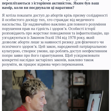
переплітаються з історіями активісток. Яким був ваш
намір, коли ви поєднували ці наративи?
Я хотіла показати доступ до абортів крізь призму солідарності
й особистого досвіду тих, хто страждає від медичного
насильства. Це надзвичайно важливо для повного розуміння
порушення прав на гідність і здоров’я. Особисті історії
розповідають про жорстоке поводження та інфантилізацію, що
узгоджуються із Законом Італії 194 від 1978 року, який
дозволяє аборти лише за наявності ризику для фізичного чи
психічного здоров’я. Цей закон, народжений патріархальною
культурою, створює умови, що роблять доступ неефективним
попри заяви про його гарантування. Щоб усвідомлювати
конкретні наслідки застарілих законів, важливо також
розуміти, як працює відмова через переконання.