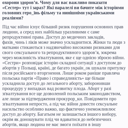
охорони здоров’я. Чому для вас важливо показати
«Сестер» тут і зараз? Які паралелі ви бачите між історіями
головних геро_їнь фільму та нинішніми українськими
реаліями?
Під час війни існує більший ризик порушення основних прав
людини, а серед них найбільш уразливими є саме
репродуктивні права. Доступ до медичних закладів,
фахів_чинь і ліків може значно ускладнитися. Жінки та люди з
матками стикаються з надзвичайно високими ризиками для
свого сексуального та репродуктивного здоров’я, зокрема
через можливість зґвалтування, яке є ще однією зброєю війни.
«Сестри» розповідає історію складної ситуації з доступом до
абортів у Польщі, країні, де багато україн_ок шукали притулку
після російського вторгнення. Лише роком раніше правляча
польська партія «Право і справедливість» ще більше
ускладнила доступ до легального аборту, заборонивши
процедуру у випадках вад розвитку плода. Аборт у разі
зґвалтування все ще дозволений польським законодавством,
але лише за підтвердження прокурор_ки. Повідомити про
зґвалтування непросто, а під час війни довести сексуальне
насильство особливо важко, що фактично унеможливлює
доступ до аборту. Багатьом не залишається іншого вибору,
окрім як доношувати плід чи вдаватися до небезпечних
абортів, якщо людина не має змоги поїхати в іншу