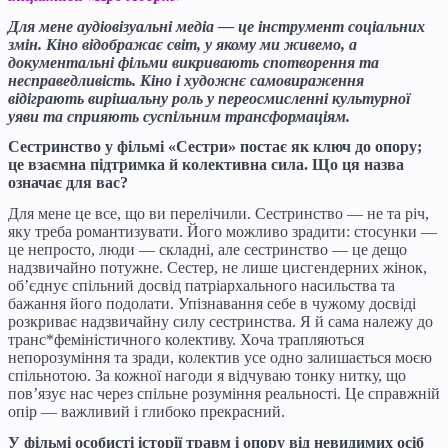
Для мене аудіовізуальні медіа — це інструмент соціальних
змін. Кіно відображає світ, у якому ми живемо, а
документальні фільми викривають спотворення та
несправедливість. Кіно і художнє самовираження
відіграють вирішальну роль у переосмисленні культурної
уяви та сприяють суспільним трансформаціям.
Сестринство у фільмі «Сестри» постає як ключ до опору;
це взаємна підтримка й колективна сила. Що ця назва
означає для вас?
Для мене це все, що ви перелічили. Сестринство — не та річ,
яку треба романтизувати. Його можливо зрадити: стосунки —
це непросто, люди — складні, але сестринство — це дещо
надзвичайно потужне. Сестер, не лише цисгендерних жінок,
об’єднує спільний досвід патріархального насильства та
бажання його подолати. Упізнавання себе в чужому досвіді
розкриває надзвичайну силу сестринства. Я й сама належу до
транс*феміністичного колективу. Хоча трапляються
непорозуміння та зради, колектив усе одно залишається моєю
спільнотою. За кожної нагоди я відчуваю тонку нитку, що
пов’язує нас через спільне розуміння реальності. Це справжній
опір — важливий і глибоко прекрасний.
У фільмі особисті історії травм і опору від невидимих осіб