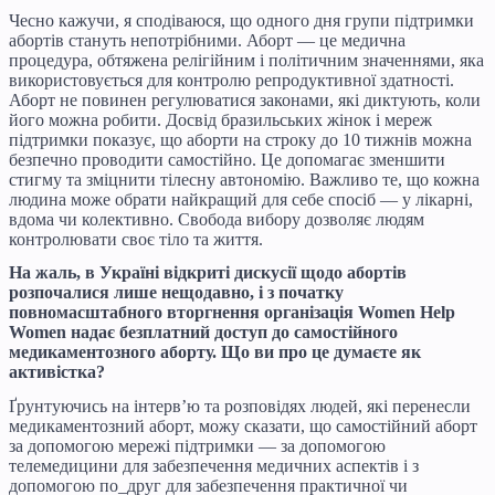
Чесно кажучи, я сподіваюся, що одного дня групи підтримки
абортів стануть непотрібними. Аборт — це медична
процедура, обтяжена релігійним і політичним значеннями, яка
використовується для контролю репродуктивної здатності.
Аборт не повинен регулюватися законами, які диктують, коли
його можна робити. Досвід бразильських жінок і мереж
підтримки показує, що аборти на строку до 10 тижнів можна
безпечно проводити самостійно. Це допомагає зменшити
стигму та зміцнити тілесну автономію. Важливо те, що кожна
людина може обрати найкращий для себе спосіб — у лікарні,
вдома чи колективно. Свобода вибору дозволяє людям
контролювати своє тіло та життя.
На жаль, в Україні відкриті дискусії щодо абортів
розпочалися лише нещодавно, і з початку
повномасштабного вторгнення організація Women Help
Women надає безплатний доступ до самостійного
медикаментозного аборту. Що ви про це думаєте як
активістка?
Ґрунтуючись на інтерв’ю та розповідях людей, які перенесли
медикаментозний аборт, можу сказати, що самостійний аборт
за допомогою мережі підтримки — за допомогою
телемедицини для забезпечення медичних аспектів і з
допомогою по_друг для забезпечення практичної чи