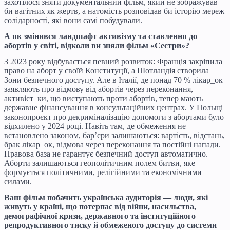
захотілося зняти документальний фільм, який не зображував
би вагітних як жертв, а натомість розповідав би історію мереж
солідарності, які вони самі побудували.
А як змінився ландшафт активізму та ставлення до
абортів у світі, відколи ви зняли фільм «Сестри»?
З 2023 року відбувається певний розвиток: Франція закріпила
право на аборт у своїй Конституції, а Шотландія створила
Зони безпечного доступу. Але в Італії, де понад 70 % лікар_ок
заявляють про відмову від абортів через переконання,
активіст_ки, що виступають проти абортів, тепер мають
державне фінансування в консультаційних центрах. У Польщі
законопроєкт про декриміналізацію допомоги з абортами було
відхилено у 2024 році. Навіть там, де обмеження не
встановлено законом, бар’єри залишаються: вартість, відстань,
брак лікар_ок, відмова через переконання та постійні напади.
Правова база не гарантує безпечний доступ автоматично.
Аборти залишаються геополітичним полем битви, яке
формується політичними, релігійними та економічними
силами.
Ваш фільм побачить українська аудиторія — люди, які
живуть у країні, що потерпає від війни, насильства,
демографічної кризи, державного та інституційного
репродуктивного тиску й обмеженого доступу до системи