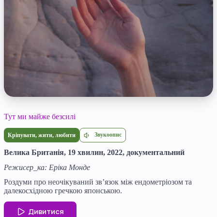
Тут ми майже безсилі
Звукоопис
Кріпувати, жити, любити
Велика Британія, 19 хвилин, 2022, документальний
Режисер_ка: Еріка Монде
Роздуми про неочікуваний зв’язок між ендометріозом та
далекосхідною гречкою японською.
Дивитися