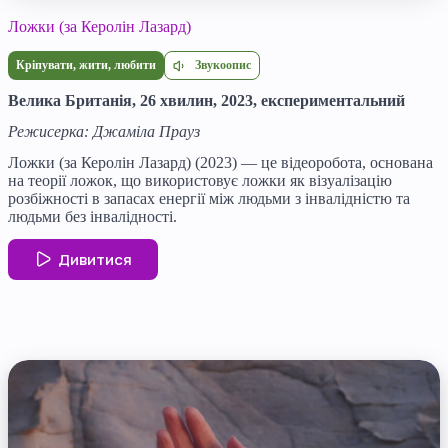
Ложки (за Керолін Лазард)
Звукоопис
Кріпувати, жити, любити
Велика Британія, 26 хвилин, 2023, експериментальний
Режисерка: Джаміла Прауз
Ложки (за Керолін Лазард) (2023) — це відеоробота, основана
на теорії ложок, що використовує ложки як візуалізацію
розбіжності в запасах енергії між людьми з інвалідністю та
людьми без інвалідності.
Дивитися