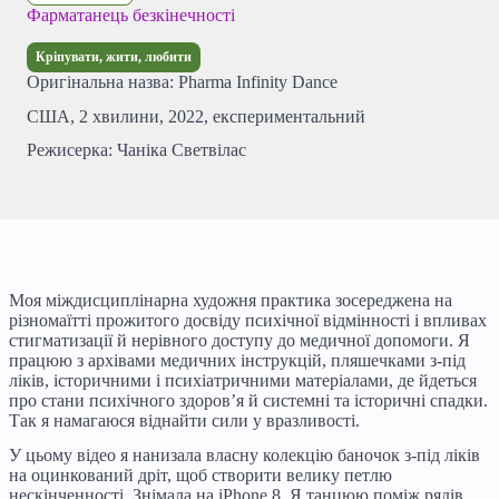
Фарматанець безкінечності
Кріпувати, жити, любити
Оригінальна назва: Pharma Infinity Dance
США, 2 хвилини, 2022, експериментальний
Режисерка: Чаніка Светвілас
Моя міждисциплінарна художня практика зосереджена на
різномаїтті прожитого досвіду психічної відмінності і впливах
стигматизації й нерівного доступу до медичної допомоги. Я
працюю з архівами медичних інструкцій, пляшечками з-під
ліків, історичними і психіатричними матеріалами, де йдеться
про стани психічного здоров’я й системні та історичні спадки.
Так я намагаюся віднайти сили у вразливості.
У цьому відео я нанизала власну колекцію баночок з-під ліків
на оцинкований дріт, щоб створити велику петлю
нескінченності. Знімала на iPhone 8. Я танцюю поміж рядів