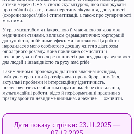
аптеки мережі CVS зі своєю скульптурою, щоб поміркувати
про побічні ефекти, точки перетину лікування, доступності
(охорони здоров’я)ilo і стигматизації, а також про суперечності
між ними.
У грі з масштабом я підкреслюю й унаочнюю зв’язок між
медичними станами, впливом фармацевтичних корпорацій,
доступністю, побічними ефектами і доглядом. Ця робота
народилася з мого особистого досвіду життя з діагнозом
біполярного розладу. Вона покликана осмислити й
інтерпретувати його через цінності правосуддя/справедливості
для людей з інвалідністю та руху mad pride.
Таким чином я продовжую ділитися власним досвідом,
руйную стереотипи й розмірковую про нейрорізномаїття,
актуальні проблеми й інтерсекційну ідентичність,
послуговуючись особистим наративом. Через інсталяцію,
мультимедійні роботи, відео й перформативні практики я
прагну зробити невидиме видимим, а неживе — оживити.
Дати показу стрічки: 23.11.2025 —
07.12.2025