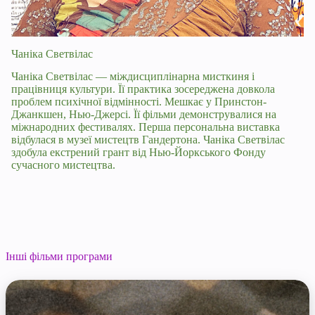
Чаніка Светвілас
Чаніка Светвілас — міждисциплінарна мисткиня і
працівниця культури. Її практика зосереджена довкола
проблем психічної відмінності. Мешкає у Принстон-
Джанкшен, Нью-Джерсі. Її фільми демонструвалися на
міжнародних фестивалях. Перша персональна виставка
відбулася в музеї мистецтв Гандертона. Чаніка Светвілас
здобула екстрений грант від Нью-Йоркського Фонду
сучасного мистецтва.
Інші фільми програми