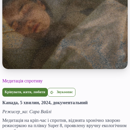
Медитація спротиву
Звукоопис
Кріпувати, жити, любити
Канада, 5 хвилин, 2024, документальний
Режисер_ка: Сара Вайлі
Медитація на кріп-час і спротив, відзнята хронічно хворою
режисеркою на плівку Super 8, проявлену вручну екологічним