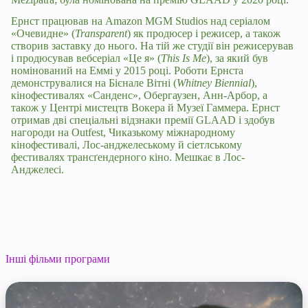
Ернст працював на Amazon MGM Studios над серіалом
«Очевидне» (
Transparent
) як продюсер і режисер, а також
створив заставку до нього. На тій же студії він режисерував
і продюсував вебсеріал «Це я» (
This Is Me
), за який був
номінований на Еммі у 2015 році. Роботи Ернста
демонструвалися на Бієнале Вітні (
Whitney Biennial
),
кінофестивалях «Санденс», Обергаузен, Анн-Арбор, а
також у Центрі мистецтв Вокера й Музеї Гаммера. Ернст
отримав дві спеціальні відзнаки премії GLAAD і здобув
нагороди на Outfest, Чиказькому міжнародному
кінофестивалі, Лос-анджелеському й сіетлському
фестивалях трансґендерного кіно. Мешкає в Лос-
Анджелесі.
Інші фільми програми