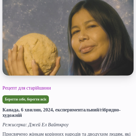
Рецепт для старійшини
Берегти себе, берегти всіх
Канада, 6 хвилин, 2024, експериментальний/гібридно-
художній
Режисерка: Джей Ел Вайткроу
Присвячено жінкам корінних народів та дводухим людям, які