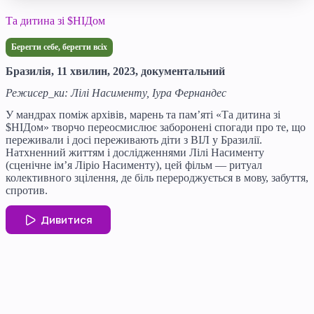
Та дитина зі $НІДом
Берегти себе, берегти всіх
Бразилія, 11 хвилин, 2023, документальний
Режисер_ки: Лілі Насименту, Іура Фернандес
У мандрах поміж архівів, марень та пам’яті «Та дитина зі
$НІДом» творчо переосмислює заборонені спогади про те, що
переживали і досі переживають діти з ВІЛ у Бразилії.
Натхненний життям і дослідженнями Лілі Насименту
(сценічне ім’я Ліріо Насименту), цей фільм — ритуал
колективного зцілення, де біль перероджується в мову, забуття,
спротив.
Дивитися