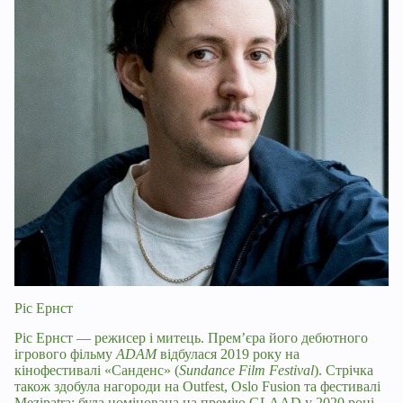
Ріс Ернст
Ріс Ернст — режисер і митець. Прем’єра його дебютного
ігрового фільму
ADAM
відбулася 2019 року на
кінофестивалі «Санденс» (
Sundance Film Festival
). Стрічка
також здобула нагороди на Outfest, Oslo Fusion та фестивалі
Mezipatra; була номінована на премію GLAAD у 2020 році.