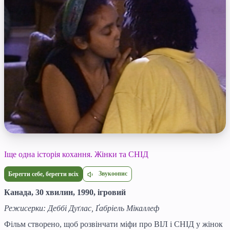
Іще одна історія кохання. Жінки та СНІД
Звукоопис
Берегти себе, берегти всіх
Канада, 30 хвилин, 1990, ігровий
Режисерки: Деббі Дуґлас, Ґабріель Мікаллеф
Фільм створено, щоб розвінчати міфи про ВІЛ і СНІД у жінок