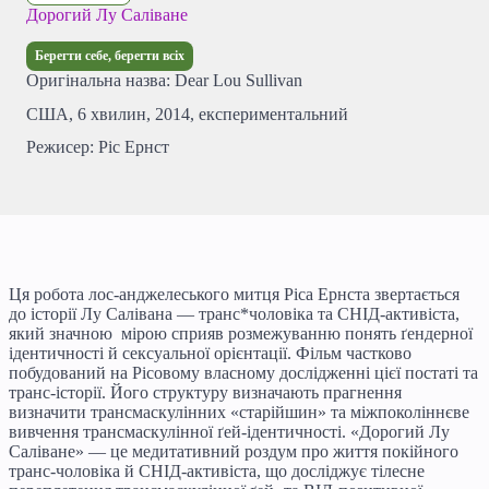
Дорогий Лу Саліване
Берегти себе, берегти всіх
Оригінальна назва: Dear Lou Sullivan
США, 6 хвилин, 2014, експериментальний
Режисер: Ріс Ернст
Ця робота лос-анджелеського митця Ріса Ернста звертається
до історії Лу Салівана — транс*чоловіка та СНІД-активіста,
який значною мірою сприяв розмежуванню понять ґендерної
ідентичності й сексуальної орієнтації. Фільм частково
побудований на Рісовому власному дослідженні цієї постаті та
транс-історії. Його структуру визначають прагнення
визначити трансмаскулінних «старійшин» та міжпоколіннєве
вивчення трансмаскулінної ґей-ідентичності. «Дорогий Лу
Саліване» — це медитативний роздум про життя покійного
транс-чоловіка й СНІД-активіста, що досліджує тілесне