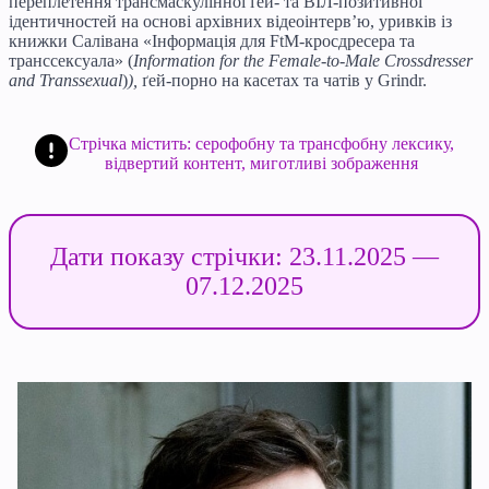
переплетення трансмаскулінної ґей- та ВІЛ-позитивної
ідентичностей на основі архівних відеоінтерв’ю, уривків із
книжки Салівана «Інформація для FtM-кросдресера та
транссексуала» (
Information for the Female-to-Male Crossdresser
and Transsexual
)
),
ґей-порно на касетах та чатів у Grindr.
Стрічка містить: серофобну та трансфобну лексику,
відвертий контент, миготливі зображення
Дати показу стрічки: 23.11.2025 —
07.12.2025