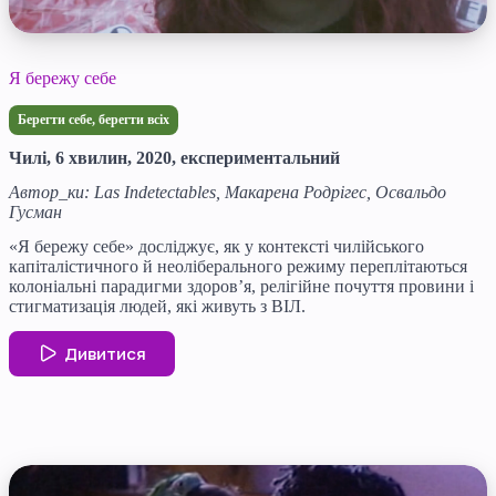
Я бережу себе
Берегти себе, берегти всіх
Чилі, 6 хвилин, 2020, експериментальний
Автор_ки: Las Indetectables, Макарена Родрігес, Освальдо
Гусман
«Я бережу себе» досліджує, як у контексті чилійського
капіталістичного й неоліберального режиму переплітаються
колоніальні парадигми здоров’я, релігійне почуття провини і
стигматизація людей, які живуть з ВІЛ.
Дивитися