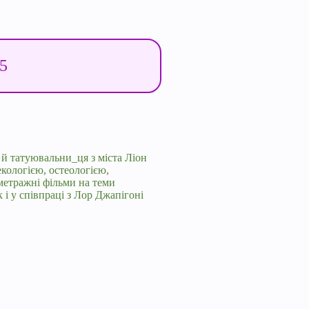
25
 й татуювальни_ця з міста Ліон
кологією, остеологією,
метражні фільми на теми
к і у співпраці з Лор Джапігоні