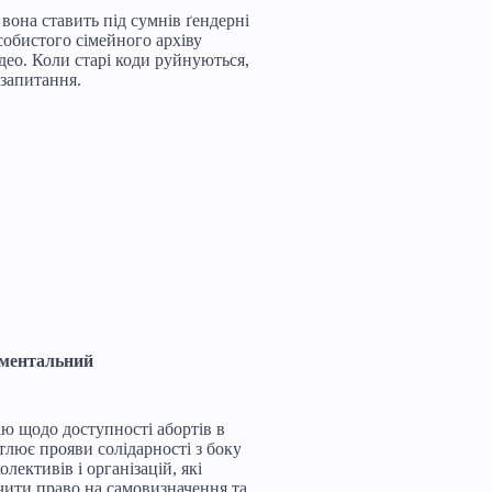
вона ставить під сумнів ґендерні
особистого сімейного архіву
део. Коли старі коди руйнуються,
 запитання.
кументальний
ію щодо доступності абортів в
ітлює прояви солідарності з боку
лективів і організацій, які
чити право на самовизначення та