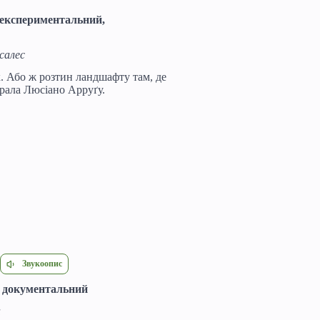
, експериментальний,
салес
. Або ж розтин ландшафту там, де
брала Люсіано Арруґу.
Звукоопис
, документальний
н