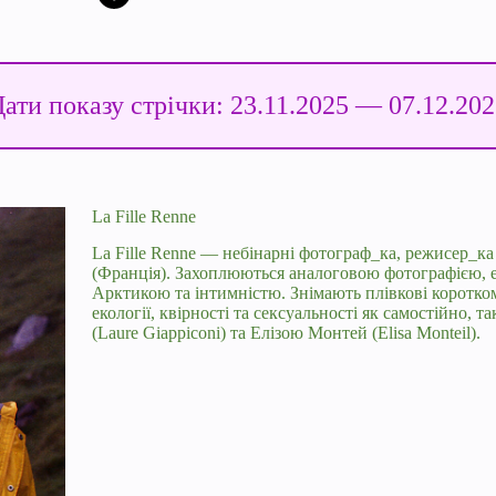
ати показу стрічки: 23.11.2025 — 07.12.20
La Fille Renne
La Fille Renne — небінарні фотограф_ка, режисер_ка
(Франція). Захоплюються аналоговою фотографією, е
Арктикою та інтимністю. Знімають плівкові коротко
екології, квірності та сексуальності як самостійно, та
(Laure Giappiconi) та Елізою Монтей (Elisa Monteil).