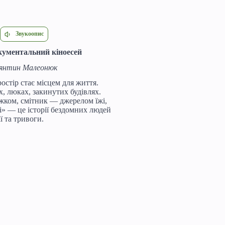
Звукоопис
окументальний кіноесей
тянтин Малеонюк
остір стає місцем для життя.
х, люках, закинутих будівлях.
жком, смітник — джерелом їжі,
» — це історії бездомних людей
ї та тривоги.