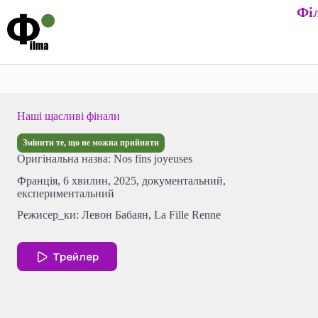
Перейти
Фі
до
вмісту
Наші щасливі фінали
Змінити те, що не можна прийняти
Оригінальна назва: Nos fins joyeuses
Франція, 6 хвилин, 2025, документальний,
експериментальний
Режисер_ки: Левон Бабаян, La Fille Renne
Трейлер