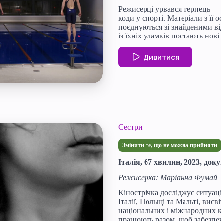
Режисерці урвався терпець — 
коди у спорті. Матеріали з її 
поєднуються зі знайденими ві
із їхніх уламків постають нові
Дивитися
Сестри
Змінити те, що не можна прийняти
Італія, 67 хвилин, 2023, до
Режисерка: Маріанна Фумай
Кінострічка досліджує ситуац
Італії, Польщі та Мальті, висв
національних і міжнародних ко
працюють разом, щоб забезпе