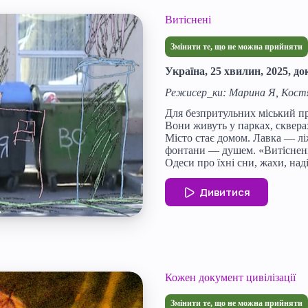
Витіснені
Змінити те, що не можна прийняти
Україна, 25 хвилин, 2025, д
Режисер_ки: Марина Я, Кос
Для безпритульних міський пр
Вони живуть у парках, сквера
Місто стає домом. Лавка — лі
фонтани — душем. «Витіснені
Одеси про їхні сни, жахи, наді
Дивитися
Кожен документ цивілізації
Змінити те, що не можна прийняти