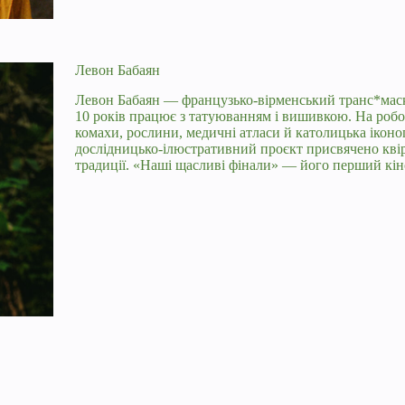
Левон Бабаян
Левон Бабаян — французько-вірменський транс*маск
10 років працює з татуюванням і вишивкою. На роб
комахи, рослини, медичні атласи й католицька іконо
дослідницько-ілюстративний проєкт присвячено квір
традиції. «Наші щасливі фінали» — його перший кін