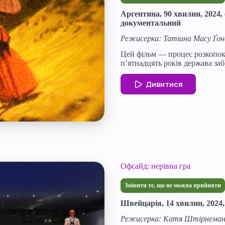
Аргентина, 90 хвилин, 2024
документальний
Режисерка: Татіана Масу Ґон
Цей фільм — процес розкопок
п’ятнадцять років держава за
Дивитися
Офсайд: нерівна гра
Змінити те, що не можна прийняти
Швейцарія, 14 хвилин, 2024
Режисерка: Катя Штірнема