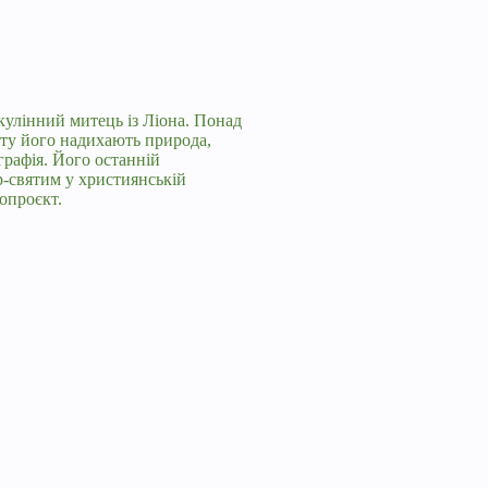
улінний митець із Ліона. Понад
оту його надихають природа,
графія. Його останній
-святим у християнській
опроєкт.