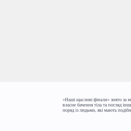
«Наші щасливі фінали» знято за м
власне бачення тіла та погляд ін
поряд із людьми, які мають подібн