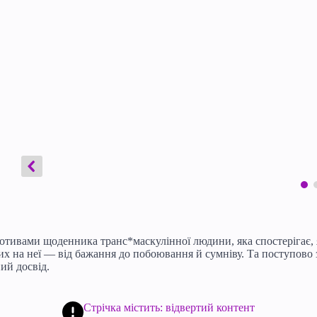
отивами щоденника транс*маскулінної людини, яка спостерігає, як
ших на неї — від бажання до побоювання й сумніву. Та поступово 
ий досвід.
Стрічка містить: відвертий контент